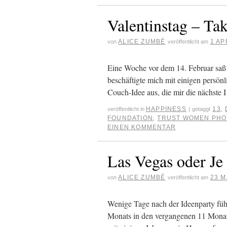
Valentinstag – Tak
ALICE ZUMBÉ
1 AP
von
veröffentlicht am
Eine Woche vor dem 14. Februar sa
beschäftigte mich mit einigen persönl
Couch-Idee aus, die mir die näch
HAPPINESS
13
,
veröffentlicht in
|
getaggt
FOUNDATION
,
TRUST WOMEN PHO
EINEN KOMMENTAR
Las Vegas oder Je
ALICE ZUMBÉ
23 M
von
veröffentlicht am
Wenige Tage nach der Ideenparty füh
Monats in den vergangenen 11 Monat