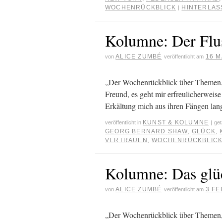
WOCHENRÜCKBLICK
HINTERLAS
|
Kolumne: Der Flus
ALICE ZUMBÉ
16 M
von
veröffentlicht am
„Der Wochenrückblick über Themen, 
Freund, es geht mir erfreulicherweise
Erkältung mich aus ihren Fängen la
KUNST & KOLUMNE
veröffentlicht in
|
get
GEORG BERNARD SHAW
,
GLÜCK
,
VERTRAUEN
,
WOCHENRÜCKBLIC
Kolumne: Das glüc
ALICE ZUMBÉ
3 FE
von
veröffentlicht am
„Der Wochenrückblick über Themen, 