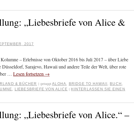
lung: „Liebesbriefe von Alice &
EPTEMBER, 2017
Kolumne – Erlebnisse von Oktober 2016 bis Juli 2017 – über Liebe
 Düsseldorf, Sarajevo, Hawaii und andere Teile der Welt, über rote
 über …
Lesen fortsetzen
→
ERLAND & BÜCHER
ALOHA
,
BRIDGE TO HAWAII
,
BUCH
,
|
getaggt
LUMNE
,
LIEBESBRIEFE VON ALICE
HINTERLASSEN SIE EINEN
|
lung: „Liebesbriefe von Alice.“ –