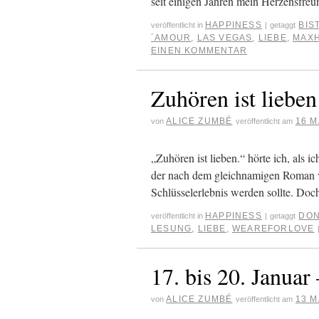
seit einigen Jahren mein Herzensfre
HAPPINESS
BIS
veröffentlicht in
|
getaggt
´AMOUR
,
LAS VEGAS
,
LIEBE
,
MAX
EINEN KOMMENTAR
Zuhören ist lieb
ALICE ZUMBÉ
16 M
von
veröffentlicht am
„Zuhören ist lieben.“ hörte ich, als
der nach dem gleichnamigen Roman vo
Schlüsselerlebnis werden sollte. Doch
HAPPINESS
DON
veröffentlicht in
|
getaggt
LESUNG
,
LIEBE
,
WEAREFORLOVE
17. bis 20. Januar
ALICE ZUMBÉ
13 M
von
veröffentlicht am