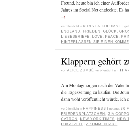
Freund, heute bin ich einer Aufford
Jahres im Social Net entdeckte. Es h
→
KUNST & KOLUMNE
veröffentlicht in
|
get
ENGLAND
,
FRIEDEN
,
GLÜCK
,
GROS
LIEBESBRIEFE
,
LOVE
,
PEACE
,
PRI
HINTERLASSEN SIE EINEN KOMM
Klappern gehört 
ALICE ZUMBÉ
11 A
von
veröffentlicht am
Am Montagmorgen nach der Valentins
die Tageszeitung zu kaufen. Die Journ
dann wohl veröffentlicht würde. Ich
HAPPINESS
36 
veröffentlicht in
|
getaggt
FRIEDENSPLÄTZCHEN
,
GIA COPP
CATRON
,
NEW YORK TIMES
,
NRW.
LOKALZEIT
2 KOMMENTARE
|