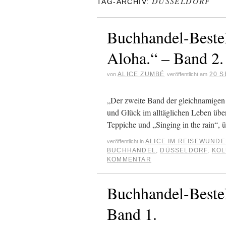
DÜSSELDORF
TAG-ARCHIV:
Buchhandel-Bestel
Aloha.“ – Band 2.
ALICE ZUMBÉ
20 S
von
veröffentlicht am
„Der zweite Band der gleichnamigen 
und Glück im alltäglichen Leben über
Teppiche und „Singing in the rain“,
ALICE IM REISEWUND
veröffentlicht in
BUCHHANDEL
,
DÜSSELDORF
,
KO
KOMMENTAR
Buchhandel-Bestel
Band 1.