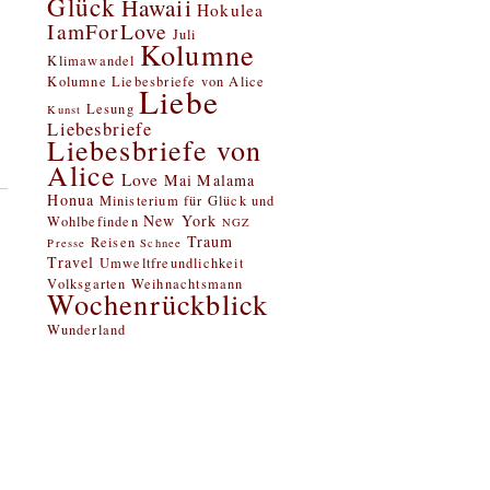
Glück
Hawaii
Hokulea
IamForLove
Juli
Kolumne
Klimawandel
Kolumne Liebesbriefe von Alice
Liebe
Lesung
Kunst
Liebesbriefe
Liebesbriefe von
Alice
Love
Mai
Malama
Honua
Ministerium für Glück und
New York
Wohlbefinden
NGZ
Traum
Reisen
Presse
Schnee
Travel
Umweltfreundlichkeit
Volksgarten
Weihnachtsmann
Wochenrückblick
Wunderland