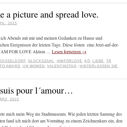
e a picture and spread love.
RIL, 2015
ß ich Abends mit mir und meinen Gedanken zu Hause und
ichen Ereignissen der letzten Tage. Diese lösten eine Jetzt-auf-der-
ste I AM FOR LOVE Aktion …
Lesen fortsetzen
→
DÜSSELDORF
,
GLÜCKSZAHL
,
IAMFORLOVE
,
KÖ
,
LIEBE
,
TR
TO AWARD
,
UN WOMEN
,
VALENTINSTAG
HINTERLASSEN SIE
|
 suis pour l´amour…
ÄRZ, 2015
rte mich mein Weg ins Stadtmuseum. Wie jeden letzten Samstag des
en fand ich mich dort am Vormittag zu einem Zeichnenkurs ein, den