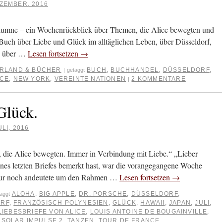
ZEMBER, 2016
olumne – ein Wochenrückblick über Themen, die Alice bewegten und
Buch über Liebe und Glück im alltäglichen Leben, über Düsseldorf,
t, über …
Lesen fortsetzen
→
ERLAND & BÜCHER
BUCH
,
BUCHHANDEL
,
DÜSSELDORF
,
|
getaggt
ICE
,
NEW YORK
,
VEREINTE NATIONEN
2 KOMMENTARE
|
Glück.
ULI, 2016
die Alice bewegten. Immer in Verbindung mit Liebe.“ „Lieber
es letzten Briefes bemerkt hast, war die vorangegangene Woche
es nur noch andeutete um den Rahmen …
Lesen fortsetzen
→
ALOHA
,
BIG APPLE
,
DR. PORSCHE
,
DÜSSELDORF
,
aggt
ORF
,
FRANZÖSISCH POLYNESIEN
,
GLÜCK
,
HAWAII
,
JAPAN
,
JULI
,
LIEBESBRIEFE VON ALICE
,
LOUIS ANTOINE DE BOUGAINVILLE
,
,
SOLAR IMPULSE 2
,
TANZEN
,
TOUR DE FRANCE
,