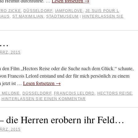
und Helmut durchführte. …
Lesen fortsetzen
→
TRO ZICKE
,
DÜSSELDORF
,
IAMFORLOVE
,
JE SUIS POUR L
HAUS
,
ST.MAXIMILIAN
,
STADTMUSEUM
HINTERLASSEN SIE
|
en…
ÄRZ, 2015
 ich den Film „Hectors Reise oder die Suche nach dem Glück.“ schaute,
n Francois Lelord entstand und der für mich persönlich zu einem
 jetzt ist …
Lesen fortsetzen
→
 MELONE
,
DÜSSELDORF
,
FRANCOIS LELORD
,
HECTORS REISE
,
HINTERLASSEN SIE EINEN KOMMENTAR
|
 – die Herren erobern ihr Feld…
ÄRZ, 2015