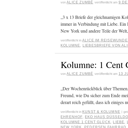
ALICE ZUMBÉ
9 DE
von
veröffentlicht am
„3 x 13 Briefe der gleichnamigen K
immer in Verbindung mit Liebe. Ein 
New York und andere Teile der Wel
ALICE IM REISEWUND
veröffentlicht in
KOLUMNE
,
LIEBESBRIEFE VON AL
Kolumne: 1 Cent 
ALICE ZUMBÉ
13 J
von
veröffentlicht am
„Der Wochenrückblick über Themen, 
Freund, wie Du sicher zum Ende mein
derart reich gefüllt, dass ich einig
KUNST & KOLUMNE
veröffentlicht in
|
get
EHRENHOF
,
EKO HAUS DÜSSELD
KOLUMNE 1 CENT GLÜCK
,
LIEBE
,
NEW YORK
,
PEDERSEN FAHRRAD