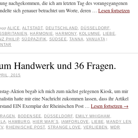
erung nachgekommen, die ich am letzten Tag des vorangegangenen
andelte sich genauer betrachtet um Worte, deren …
Lesen fortsetzen
ALICE
,
ALTSTADT
,
DEUTSCHLAND
,
DÜSSELDORF
,
aggt
SBRITANIEN
,
HARMONIE
,
HARMONY
,
KOLUMNE
,
LIEBE
,
NZ PHILIP
,
SÜDPAZIFIK
,
SÜDSEE
,
TANNA
,
VANUATA
|
ENTAR
zum Handwerk und 36 Fragen.
PRIL, 2015
tag-Aktion begab ich mich zum nächst gelegenen Kiosk, um mir
alistin hatte mir eine Nachricht zukommen lassen, dass ihr Artikel
 erstand EIN Exemplar der Rheinischen Post …
Lesen fortsetzen
→
FRAGEN
,
BODENSEE
,
DÜSSELDORF
,
EMILY WHIGHAM
,
OLA
,
HAMBURG
,
HIER WAR´S
,
IAMFORLOVE
,
LIEBE
,
MANDY LEN
TV
,
RHEINISCHE POST
,
STRANGE LOVE
,
VERLIEBEN
,
WDR