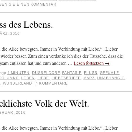
SEN SIE EINEN KOMMENTAR
s des Lebens.
ÄRZ, 2016
die Alice bewegten. Immer in Verbindung mit Liebe.“ „Lieber
 wieder besser. Zum einen verdanke ich dies der Tatsache, dass die
ngsam entlassen hat und zum anderen …
Lesen fortsetzen
→
4 MINUTEN
,
DÜSSELDORF
,
FANTASIE
,
FLUSS
,
GEFÜHLE
,
aggt
KOLUMNE
,
LEBEN
,
LIEBE
,
LIEBESBRIEFE
,
MÄRZ
,
UNABHÄNGIG
,
K
,
WUNDERLAND
4 KOMMENTARE
|
klichste Volk der Welt.
BRUAR, 2016
die Alice bewegten. Immer in Verbindung mit Liebe.“ „Lieber