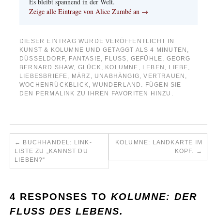
Es bleibt spannend in der Welt.
Zeige alle Eintrage von Alice Zumbé an
→
DIESER EINTRAG WURDE VERÖFFENTLICHT IN
KUNST & KOLUMNE
UND GETAGGT ALS
4 MINUTEN
,
DÜSSELDORF
,
FANTASIE
,
FLUSS
,
GEFÜHLE
,
GEORG
BERNARD SHAW
,
GLÜCK
,
KOLUMNE
,
LEBEN
,
LIEBE
,
LIEBESBRIEFE
,
MÄRZ
,
UNABHÄNGIG
,
VERTRAUEN
,
WOCHENRÜCKBLICK
,
WUNDERLAND
. FÜGEN SIE
DEN
PERMALINK
ZU IHREN FAVORITEN HINZU.
←
BUCHHANDEL: LINK-
KOLUMNE: LANDKARTE IM
LISTE ZU „KANNST DU
KOPF.
→
LIEBEN?“
4 RESPONSES TO
KOLUMNE: DER
FLUSS DES LEBENS.