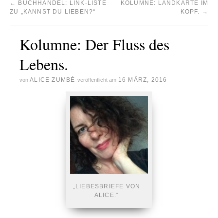
←
BUCHHANDEL: LINK-LISTE
KOLUMNE: LANDKARTE IM
ZU „KANNST DU LIEBEN?“
KOPF.
→
Kolumne: Der Fluss des
Lebens.
ALICE ZUMBÉ
16 MÄRZ, 2016
von
veröffentlicht am
„LIEBESBRIEFE VON
ALICE.“