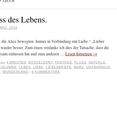
D SHAW
s des Lebens.
ÄRZ, 2016
die Alice bewegten. Immer in Verbindung mit Liebe.“ „Lieber
 wieder besser. Zum einen verdanke ich dies der Tatsache, dass die
ngsam entlassen hat und zum anderen …
Lesen fortsetzen
→
4 MINUTEN
,
DÜSSELDORF
,
FANTASIE
,
FLUSS
,
GEFÜHLE
,
aggt
KOLUMNE
,
LEBEN
,
LIEBE
,
LIEBESBRIEFE
,
MÄRZ
,
UNABHÄNGIG
,
K
,
WUNDERLAND
4 KOMMENTARE
|