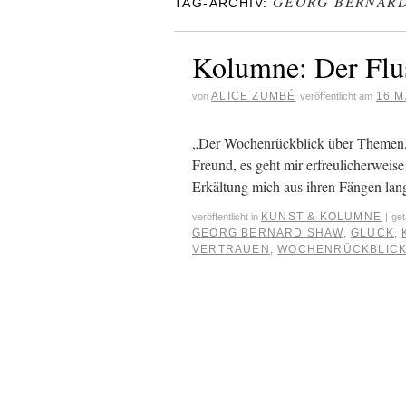
GEORG BERNAR
TAG-ARCHIV:
Kolumne: Der Flus
ALICE ZUMBÉ
16 M
von
veröffentlicht am
„Der Wochenrückblick über Themen, 
Freund, es geht mir erfreulicherweise
Erkältung mich aus ihren Fängen la
KUNST & KOLUMNE
veröffentlicht in
|
get
GEORG BERNARD SHAW
,
GLÜCK
,
VERTRAUEN
,
WOCHENRÜCKBLIC