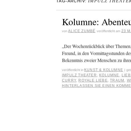
IMPULZ THEATE
TAG-ARCHIV:
Kolumne: Abenteue
ALICE ZUMBÉ
23 M
von
veröffentlicht am
„Der Wochenrückblick über Themen, 
Freund, in den Vormittagsstunden des
Bekenntnis zweier Menschen zu ihre
KUNST & KOLUMNE
veröffentlicht in
|
get
IMPULZ THEATER
,
KOLUMNE
,
LIE
CURRY
,
ROYALE LIEBE
,
TRAUM
,
W
HINTERLASSEN SIE EINEN KOMM