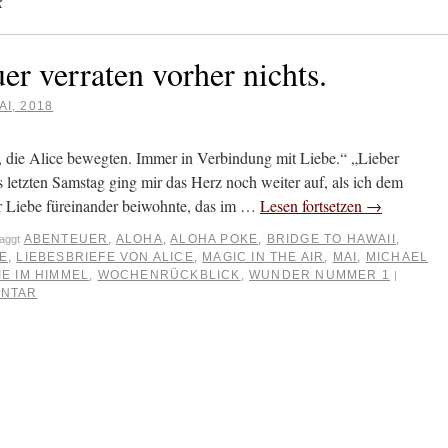
R
r verraten vorher nichts.
AI, 2018
die Alice bewegten. Immer in Verbindung mit Liebe.“ „Lieber
 letzten Samstag ging mir das Herz noch weiter auf, als ich dem
r Liebe füreinander beiwohnte, das im …
Lesen fortsetzen
→
ABENTEUER
,
ALOHA
,
ALOHA POKE
,
BRIDGE TO HAWAII
,
aggt
BE
,
LIEBESBRIEFE VON ALICE
,
MAGIC IN THE AIR
,
MAI
,
MICHAEL
IE IM HIMMEL
,
WOCHENRÜCKBLICK
,
WUNDER NUMMER 1
|
ENTAR