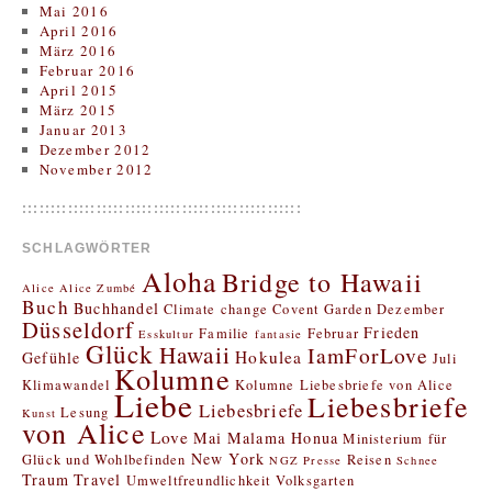
Mai 2016
April 2016
März 2016
Februar 2016
April 2015
März 2015
Januar 2013
Dezember 2012
November 2012
:::::::::::::::::::::::::::::::::::::::::::::::::
SCHLAGWÖRTER
Aloha
Bridge to Hawaii
Alice
Alice Zumbé
Buch
Buchhandel
Climate change
Covent Garden
Dezember
Düsseldorf
Frieden
Familie
Februar
Esskultur
fantasie
Glück
Hawaii
IamForLove
Hokulea
Gefühle
Juli
Kolumne
Klimawandel
Kolumne Liebesbriefe von Alice
Liebe
Liebesbriefe
Liebesbriefe
Lesung
Kunst
von Alice
Love
Mai
Malama Honua
Ministerium für
New York
Glück und Wohlbefinden
Reisen
NGZ
Presse
Schnee
Traum
Travel
Umweltfreundlichkeit
Volksgarten