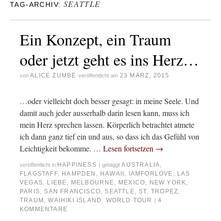
SEATTLE
TAG-ARCHIV:
Ein Konzept, ein Traum
oder jetzt geht es ins Herz…
ALICE ZUMBÉ
23 MÄRZ, 2015
von
veröffentlicht am
…oder vielleicht doch besser gesagt: in meine Seele. Und
damit auch jeder ausserhalb darin lesen kann, muss ich
mein Herz sprechen lassen. Körperlich betrachtet atmete
ich dann ganz tief ein und aus, so dass ich das Gefühl von
Leichtigkeit bekomme. …
Lesen fortsetzen
→
HAPPINESS
AUSTRALIA
,
veröffentlicht in
|
getaggt
FLAGSTAFF
,
HAMPDEN
,
HAWAII
,
IAMFORLOVE
,
LAS
VEGAS
,
LIEBE
,
MELBOURNE
,
MEXICO
,
NEW YORK
,
PARIS
,
SAN FRANCISCO
,
SEATTLE
,
ST. TROPEZ
,
TRAUM
,
WAIHIKI ISLAND
,
WORLD TOUR
4
|
KOMMENTARE