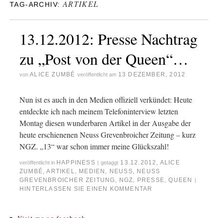
ARTIKEL
TAG-ARCHIV:
13.12.2012: Presse Nachtrag
zu „Post von der Queen“…
ALICE ZUMBÉ
13 DEZEMBER, 2012
von
veröffentlicht am
Nun ist es auch in den Medien offiziell verkündet: Heute
entdeckte ich nach meinem Telefoninterview letzten
Montag diesen wunderbaren Artikel in der Ausgabe der
heute erschienenen Neuss Grevenbroicher Zeitung – kurz
NGZ. „13“ war schon immer meine Glückszahl!
HAPPINESS
13.12.2012
,
ALICE
veröffentlicht in
|
getaggt
ZUMBÉ
,
ARTIKEL
,
MEDIEN
,
NEUSS
,
NEUSS
GREVENBROICHER ZEITUNG
,
NGZ
,
PRESSE
,
QUEEN
|
HINTERLASSEN SIE EINEN KOMMENTAR