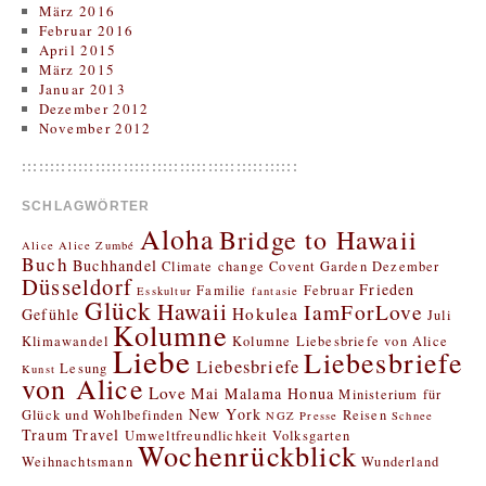
März 2016
Februar 2016
April 2015
März 2015
Januar 2013
Dezember 2012
November 2012
:::::::::::::::::::::::::::::::::::::::::::::::::
SCHLAGWÖRTER
Aloha
Bridge to Hawaii
Alice
Alice Zumbé
Buch
Buchhandel
Climate change
Covent Garden
Dezember
Düsseldorf
Frieden
Familie
Februar
Esskultur
fantasie
Glück
Hawaii
IamForLove
Hokulea
Gefühle
Juli
Kolumne
Klimawandel
Kolumne Liebesbriefe von Alice
Liebe
Liebesbriefe
Liebesbriefe
Lesung
Kunst
von Alice
Love
Mai
Malama Honua
Ministerium für
New York
Glück und Wohlbefinden
Reisen
NGZ
Presse
Schnee
Traum
Travel
Umweltfreundlichkeit
Volksgarten
Wochenrückblick
Weihnachtsmann
Wunderland